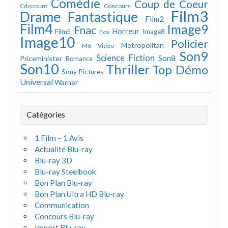
Comédie
Coup de Coeur
Concours
Cdiscount
Film3
Drame
Fantastique
Film2
Film4
Image9
Fnac
Horreur
Image8
Film5
Fox
Image10
Policier
Metropolitan
M6 Vidéo
Son9
Science Fiction
Son8
Priceminister
Romance
Son10
Thriller
Top Démo
Sony Pictures
Universal
Warner
Catégories
1 Film – 1 Avis
Actualité Blu-ray
Blu-ray 3D
Blu-ray Steelbook
Bon Plan Blu-ray
Bon Plan Ultra HD Blu-ray
Communication
Concours Blu-ray
Import Blu-ray