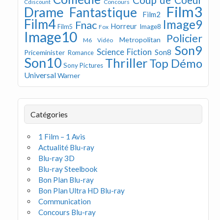
Concours
Cdiscount
Film3
Drame
Fantastique
Film2
Film4
Image9
Fnac
Horreur
Image8
Film5
Fox
Image10
Policier
Metropolitan
M6 Vidéo
Son9
Science Fiction
Son8
Priceminister
Romance
Son10
Thriller
Top Démo
Sony Pictures
Universal
Warner
Catégories
1 Film – 1 Avis
Actualité Blu-ray
Blu-ray 3D
Blu-ray Steelbook
Bon Plan Blu-ray
Bon Plan Ultra HD Blu-ray
Communication
Concours Blu-ray