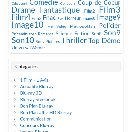
Comédie
Coup de Coeur
Concours
Cdiscount
Film3
Drame
Fantastique
Film2
Film4
Image9
Fnac
Horreur
Image8
Film5
Fox
Image10
Policier
Metropolitan
M6 Vidéo
Son9
Science Fiction
Son8
Priceminister
Romance
Son10
Thriller
Top Démo
Sony Pictures
Universal
Warner
Catégories
1 Film – 1 Avis
Actualité Blu-ray
Blu-ray 3D
Blu-ray Steelbook
Bon Plan Blu-ray
Bon Plan Ultra HD Blu-ray
Communication
Concours Blu-ray
Import Blu-ray