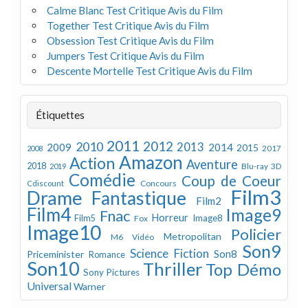
Calme Blanc Test Critique Avis du Film
Together Test Critique Avis du Film
Obsession Test Critique Avis du Film
Jumpers Test Critique Avis du Film
Descente Mortelle Test Critique Avis du Film
Étiquettes
2011
2012
2010
2013
2009
2014
2015
2008
2017
Amazon
Action
Aventure
2018
Blu-ray 3D
2019
Comédie
Coup de Coeur
Concours
Cdiscount
Film3
Drame
Fantastique
Film2
Film4
Image9
Fnac
Horreur
Image8
Film5
Fox
Image10
Policier
Metropolitan
M6 Vidéo
Son9
Science Fiction
Son8
Priceminister
Romance
Son10
Thriller
Top Démo
Sony Pictures
Universal
Warner