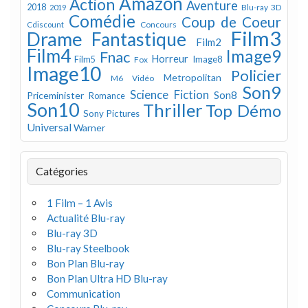
Amazon
Action
Aventure
2018
Blu-ray 3D
2019
Comédie
Coup de Coeur
Concours
Cdiscount
Film3
Drame
Fantastique
Film2
Film4
Image9
Fnac
Horreur
Image8
Film5
Fox
Image10
Policier
Metropolitan
M6 Vidéo
Son9
Science Fiction
Son8
Priceminister
Romance
Son10
Thriller
Top Démo
Sony Pictures
Universal
Warner
Catégories
1 Film – 1 Avis
Actualité Blu-ray
Blu-ray 3D
Blu-ray Steelbook
Bon Plan Blu-ray
Bon Plan Ultra HD Blu-ray
Communication