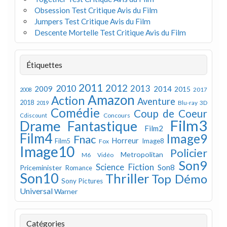
Obsession Test Critique Avis du Film
Jumpers Test Critique Avis du Film
Descente Mortelle Test Critique Avis du Film
Étiquettes
2011
2012
2010
2013
2009
2014
2015
2008
2017
Amazon
Action
Aventure
2018
Blu-ray 3D
2019
Comédie
Coup de Coeur
Concours
Cdiscount
Film3
Drame
Fantastique
Film2
Film4
Image9
Fnac
Horreur
Image8
Film5
Fox
Image10
Policier
Metropolitan
M6 Vidéo
Son9
Science Fiction
Son8
Priceminister
Romance
Son10
Thriller
Top Démo
Sony Pictures
Universal
Warner
Catégories