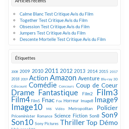
Articles récents
Calme Blanc Test Critique Avis du Film
Together Test Critique Avis du Film
Obsession Test Critique Avis du Film
Jumpers Test Critique Avis du Film
Descente Mortelle Test Critique Avis du Film
Étiquettes
2011
2012
2010
2013
2009
2014
2015
2008
2017
Amazon
Action
Aventure
2018
Blu-ray 3D
2019
Comédie
Coup de Coeur
Concours
Cdiscount
Film3
Drame
Fantastique
Film2
Film4
Image9
Fnac
Horreur
Image8
Film5
Fox
Image10
Policier
Metropolitan
M6 Vidéo
Son9
Science Fiction
Son8
Priceminister
Romance
Son10
Thriller
Top Démo
Sony Pictures