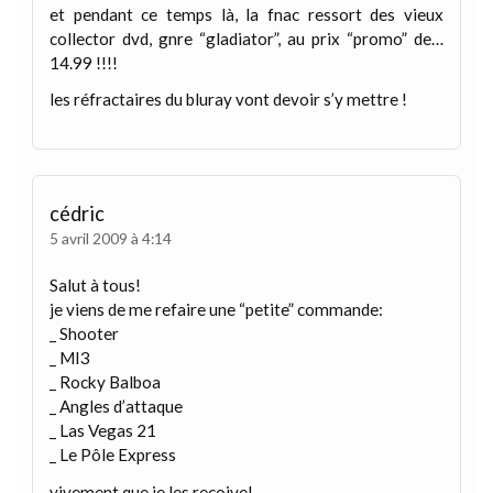
et pendant ce temps là, la fnac ressort des vieux
collector dvd, gnre “gladiator”, au prix “promo” de…
14.99 !!!!
les réfractaires du bluray vont devoir s’y mettre !
cédric
5 avril 2009 à 4:14
Salut à tous!
je viens de me refaire une “petite” commande:
_ Shooter
_ MI3
_ Rocky Balboa
_ Angles d’attaque
_ Las Vegas 21
_ Le Pôle Express
vivement que je les reçoive!