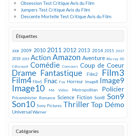
Obsession Test Critique Avis du Film
Jumpers Test Critique Avis du Film
Descente Mortelle Test Critique Avis du Film
Étiquettes
2011
2012
2010
2013
2009
2014
2015
2008
2017
Amazon
Action
Aventure
2018
Blu-ray 3D
2019
Comédie
Coup de Coeur
Concours
Cdiscount
Film3
Drame
Fantastique
Film2
Film4
Image9
Fnac
Horreur
Image8
Film5
Fox
Image10
Policier
Metropolitan
M6 Vidéo
Son9
Science Fiction
Son8
Priceminister
Romance
Son10
Thriller
Top Démo
Sony Pictures
Universal
Warner
Catégories