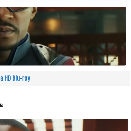
ra HD Blu-ray
ld