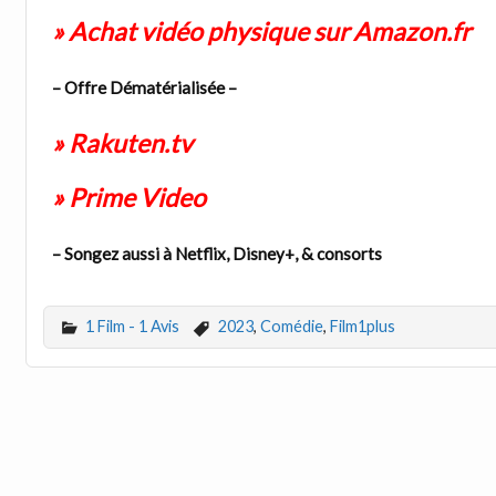
» Achat vidéo physique sur Amazon.fr
– Offre Dématérialisée –
» Rakuten.tv
» Prime Video
– Songez aussi à Netflix, Disney+, & consorts
1 Film - 1 Avis
2023
,
Comédie
,
Film1plus