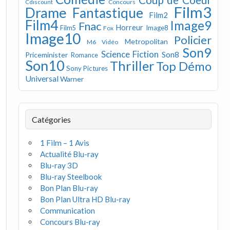
Concours
Cdiscount
Film3
Drame
Fantastique
Film2
Film4
Image9
Fnac
Horreur
Image8
Film5
Fox
Image10
Policier
Metropolitan
M6 Vidéo
Son9
Science Fiction
Son8
Priceminister
Romance
Son10
Thriller
Top Démo
Sony Pictures
Universal
Warner
Catégories
1 Film – 1 Avis
Actualité Blu-ray
Blu-ray 3D
Blu-ray Steelbook
Bon Plan Blu-ray
Bon Plan Ultra HD Blu-ray
Communication
Concours Blu-ray