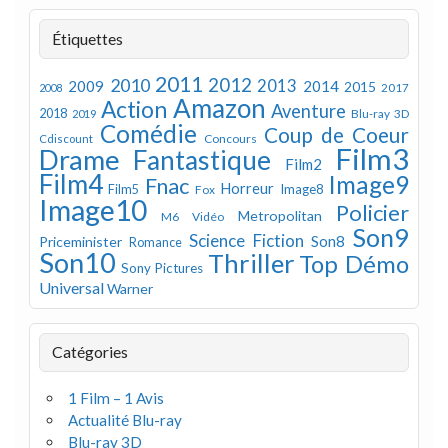
Étiquettes
2011
2012
2010
2013
2009
2014
2015
2008
2017
Amazon
Action
Aventure
2018
Blu-ray 3D
2019
Comédie
Coup de Coeur
Concours
Cdiscount
Film3
Drame
Fantastique
Film2
Film4
Image9
Fnac
Horreur
Image8
Film5
Fox
Image10
Policier
Metropolitan
M6 Vidéo
Son9
Science Fiction
Son8
Priceminister
Romance
Son10
Thriller
Top Démo
Sony Pictures
Universal
Warner
Catégories
1 Film – 1 Avis
Actualité Blu-ray
Blu-ray 3D