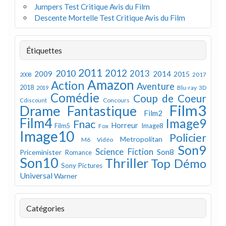
Jumpers Test Critique Avis du Film
Descente Mortelle Test Critique Avis du Film
Étiquettes
2011
2012
2010
2013
2009
2014
2015
2008
2017
Amazon
Action
Aventure
2018
Blu-ray 3D
2019
Comédie
Coup de Coeur
Concours
Cdiscount
Film3
Drame
Fantastique
Film2
Film4
Image9
Fnac
Horreur
Image8
Film5
Fox
Image10
Policier
Metropolitan
M6 Vidéo
Son9
Science Fiction
Son8
Priceminister
Romance
Son10
Thriller
Top Démo
Sony Pictures
Universal
Warner
Catégories