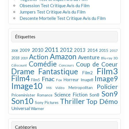
Obsession Test Critique Avis du Film
Jumpers Test Critique Avis du Film
Descente Mortelle Test Critique Avis du Film
Étiquettes
2011
2012
2010
2013
2009
2014
2015
2008
2017
Amazon
Action
Aventure
2018
Blu-ray 3D
2019
Comédie
Coup de Coeur
Concours
Cdiscount
Film3
Drame
Fantastique
Film2
Film4
Image9
Fnac
Horreur
Image8
Film5
Fox
Image10
Policier
Metropolitan
M6 Vidéo
Son9
Science Fiction
Son8
Priceminister
Romance
Son10
Thriller
Top Démo
Sony Pictures
Universal
Warner
Catégories