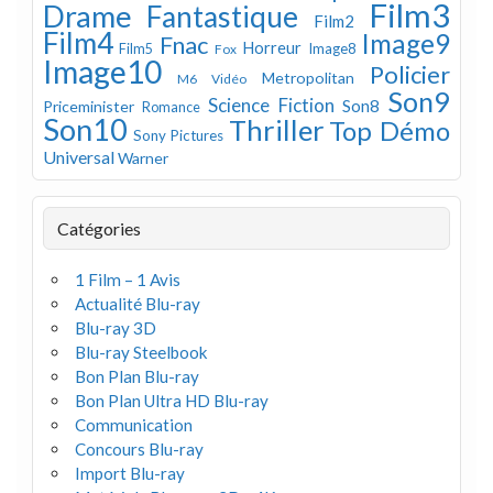
Film3
Drame
Fantastique
Film2
Film4
Image9
Fnac
Horreur
Image8
Film5
Fox
Image10
Policier
Metropolitan
M6 Vidéo
Son9
Science Fiction
Son8
Priceminister
Romance
Son10
Thriller
Top Démo
Sony Pictures
Universal
Warner
Catégories
1 Film – 1 Avis
Actualité Blu-ray
Blu-ray 3D
Blu-ray Steelbook
Bon Plan Blu-ray
Bon Plan Ultra HD Blu-ray
Communication
Concours Blu-ray
Import Blu-ray