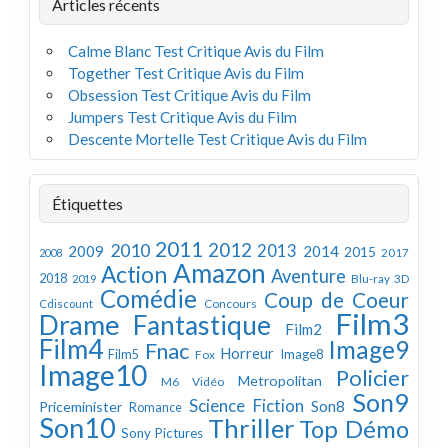
Articles récents
Calme Blanc Test Critique Avis du Film
Together Test Critique Avis du Film
Obsession Test Critique Avis du Film
Jumpers Test Critique Avis du Film
Descente Mortelle Test Critique Avis du Film
Étiquettes
2011
2012
2010
2013
2009
2014
2015
2008
2017
Amazon
Action
Aventure
2018
Blu-ray 3D
2019
Comédie
Coup de Coeur
Concours
Cdiscount
Film3
Drame
Fantastique
Film2
Film4
Image9
Fnac
Horreur
Image8
Film5
Fox
Image10
Policier
Metropolitan
M6 Vidéo
Son9
Science Fiction
Son8
Priceminister
Romance
Son10
Thriller
Top Démo
Sony Pictures