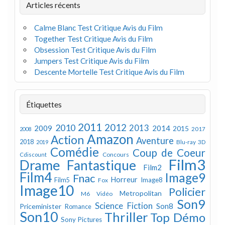
Articles récents
Calme Blanc Test Critique Avis du Film
Together Test Critique Avis du Film
Obsession Test Critique Avis du Film
Jumpers Test Critique Avis du Film
Descente Mortelle Test Critique Avis du Film
Étiquettes
2011
2012
2010
2013
2009
2014
2015
2008
2017
Amazon
Action
Aventure
2018
Blu-ray 3D
2019
Comédie
Coup de Coeur
Concours
Cdiscount
Film3
Drame
Fantastique
Film2
Film4
Image9
Fnac
Horreur
Image8
Film5
Fox
Image10
Policier
Metropolitan
M6 Vidéo
Son9
Science Fiction
Son8
Priceminister
Romance
Son10
Thriller
Top Démo
Sony Pictures