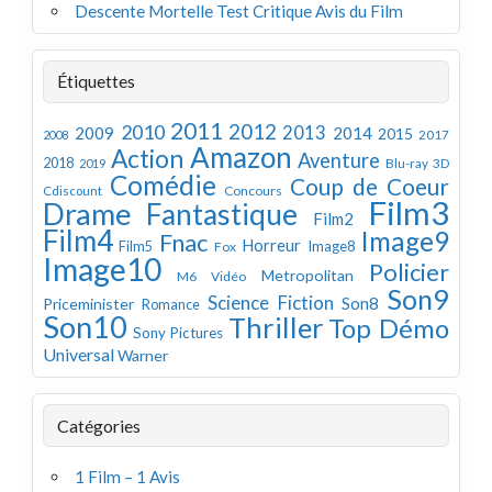
Descente Mortelle Test Critique Avis du Film
Étiquettes
2011
2012
2010
2013
2009
2014
2015
2008
2017
Amazon
Action
Aventure
2018
Blu-ray 3D
2019
Comédie
Coup de Coeur
Concours
Cdiscount
Film3
Drame
Fantastique
Film2
Film4
Image9
Fnac
Horreur
Image8
Film5
Fox
Image10
Policier
Metropolitan
M6 Vidéo
Son9
Science Fiction
Son8
Priceminister
Romance
Son10
Thriller
Top Démo
Sony Pictures
Universal
Warner
Catégories
1 Film – 1 Avis