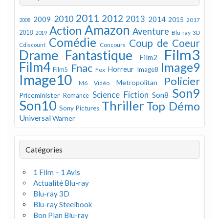
2011
2012
2010
2013
2009
2014
2015
2008
2017
Amazon
Action
Aventure
2018
Blu-ray 3D
2019
Comédie
Coup de Coeur
Concours
Cdiscount
Film3
Drame
Fantastique
Film2
Film4
Image9
Fnac
Horreur
Image8
Film5
Fox
Image10
Policier
Metropolitan
M6 Vidéo
Son9
Science Fiction
Son8
Priceminister
Romance
Son10
Thriller
Top Démo
Sony Pictures
Universal
Warner
Catégories
1 Film – 1 Avis
Actualité Blu-ray
Blu-ray 3D
Blu-ray Steelbook
Bon Plan Blu-ray