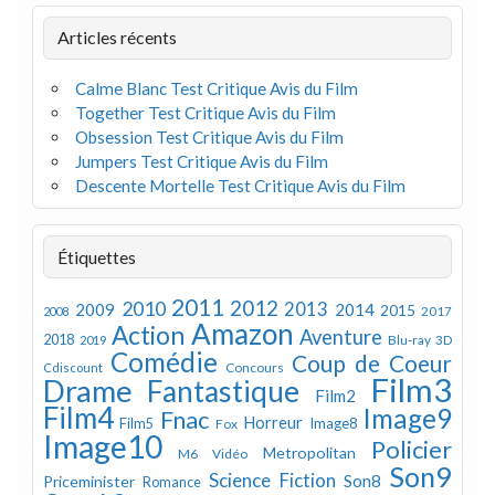
Articles récents
Calme Blanc Test Critique Avis du Film
Together Test Critique Avis du Film
Obsession Test Critique Avis du Film
Jumpers Test Critique Avis du Film
Descente Mortelle Test Critique Avis du Film
Étiquettes
2011
2012
2010
2013
2009
2014
2015
2008
2017
Amazon
Action
Aventure
2018
Blu-ray 3D
2019
Comédie
Coup de Coeur
Concours
Cdiscount
Film3
Drame
Fantastique
Film2
Film4
Image9
Fnac
Horreur
Image8
Film5
Fox
Image10
Policier
Metropolitan
M6 Vidéo
Son9
Science Fiction
Son8
Priceminister
Romance