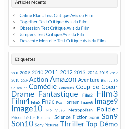
Articles récents
Calme Blanc Test Critique Avis du Film
Together Test Critique Avis du Film
Obsession Test Critique Avis du Film
Jumpers Test Critique Avis du Film
Descente Mortelle Test Critique Avis du Film
Étiquettes
2011
2012
2010
2013
2009
2014
2015
2008
2017
Amazon
Action
Aventure
2018
Blu-ray 3D
2019
Comédie
Coup de Coeur
Concours
Cdiscount
Film3
Drame
Fantastique
Film2
Film4
Image9
Fnac
Horreur
Image8
Film5
Fox
Image10
Policier
Metropolitan
M6 Vidéo
Son9
Science Fiction
Son8
Priceminister
Romance
Son10
Thriller
Top Démo
Sony Pictures