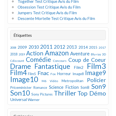
Together Test Critique Avis du Film
Obsession Test Critique Avis du Film
Jumpers Test Critique Avis du Film
Descente Mortelle Test Critique Avis du Film
Étiquettes
2011
2012
2010
2013
2009
2014
2015
2008
2017
Amazon
Action
Aventure
2018
Blu-ray 3D
2019
Comédie
Coup de Coeur
Concours
Cdiscount
Film3
Drame
Fantastique
Film2
Film4
Image9
Fnac
Horreur
Image8
Film5
Fox
Image10
Policier
Metropolitan
M6 Vidéo
Son9
Science Fiction
Son8
Priceminister
Romance
Son10
Thriller
Top Démo
Sony Pictures
Universal
Warner