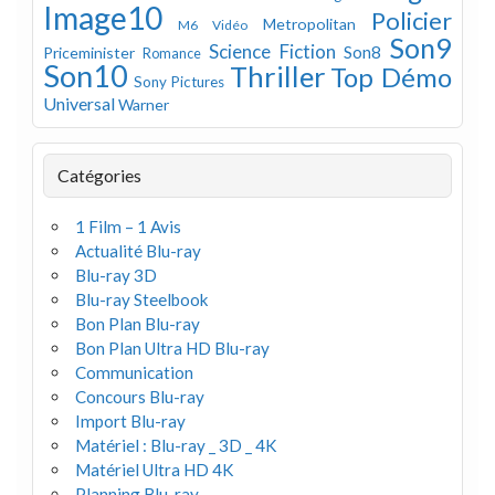
Image10
Policier
Metropolitan
M6 Vidéo
Son9
Science Fiction
Son8
Priceminister
Romance
Son10
Thriller
Top Démo
Sony Pictures
Universal
Warner
Catégories
1 Film – 1 Avis
Actualité Blu-ray
Blu-ray 3D
Blu-ray Steelbook
Bon Plan Blu-ray
Bon Plan Ultra HD Blu-ray
Communication
Concours Blu-ray
Import Blu-ray
Matériel : Blu-ray _ 3D _ 4K
Matériel Ultra HD 4K
Planning Blu-ray