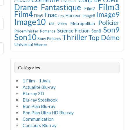
Concours
Cdiscount
Film3
Drame
Fantastique
Film2
Film4
Image9
Fnac
Horreur
Image8
Film5
Fox
Image10
Policier
Metropolitan
M6 Vidéo
Son9
Science Fiction
Son8
Priceminister
Romance
Son10
Thriller
Top Démo
Sony Pictures
Universal
Warner
Catégories
1 Film – 1 Avis
Actualité Blu-ray
Blu-ray 3D
Blu-ray Steelbook
Bon Plan Blu-ray
Bon Plan Ultra HD Blu-ray
Communication
Concours Blu-ray