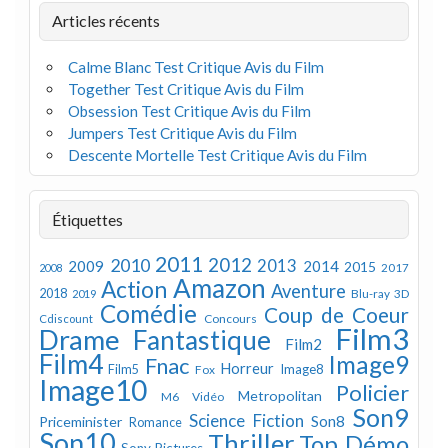
Articles récents
Calme Blanc Test Critique Avis du Film
Together Test Critique Avis du Film
Obsession Test Critique Avis du Film
Jumpers Test Critique Avis du Film
Descente Mortelle Test Critique Avis du Film
Étiquettes
2011
2012
2010
2013
2009
2014
2015
2008
2017
Amazon
Action
Aventure
2018
Blu-ray 3D
2019
Comédie
Coup de Coeur
Concours
Cdiscount
Film3
Drame
Fantastique
Film2
Film4
Image9
Fnac
Horreur
Image8
Film5
Fox
Image10
Policier
Metropolitan
M6 Vidéo
Son9
Science Fiction
Son8
Priceminister
Romance
Son10
Thriller
Top Démo