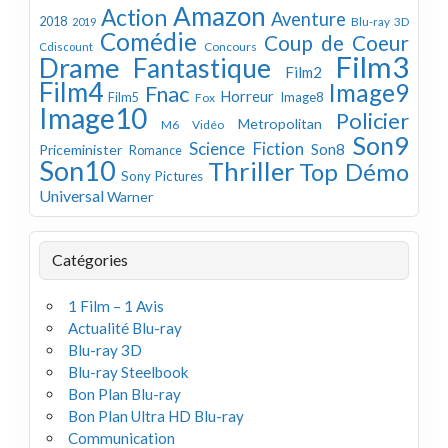
Amazon
Action
Aventure
2018
Blu-ray 3D
2019
Comédie
Coup de Coeur
Concours
Cdiscount
Film3
Drame
Fantastique
Film2
Film4
Image9
Fnac
Horreur
Image8
Film5
Fox
Image10
Policier
Metropolitan
M6 Vidéo
Son9
Science Fiction
Son8
Priceminister
Romance
Son10
Thriller
Top Démo
Sony Pictures
Universal
Warner
Catégories
1 Film – 1 Avis
Actualité Blu-ray
Blu-ray 3D
Blu-ray Steelbook
Bon Plan Blu-ray
Bon Plan Ultra HD Blu-ray
Communication