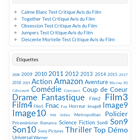
Calme Blanc Test Critique Avis du Film
Together Test Critique Avis du Film
Obsession Test Critique Avis du Film
Jumpers Test Critique Avis du Film
Descente Mortelle Test Critique Avis du Film
Étiquettes
2011
2012
2010
2013
2009
2014
2015
2008
2017
Amazon
Action
Aventure
2018
Blu-ray 3D
2019
Comédie
Coup de Coeur
Concours
Cdiscount
Film3
Drame
Fantastique
Film2
Film4
Image9
Fnac
Horreur
Image8
Film5
Fox
Image10
Policier
Metropolitan
M6 Vidéo
Son9
Science Fiction
Son8
Priceminister
Romance
Son10
Thriller
Top Démo
Sony Pictures
Universal
Warner