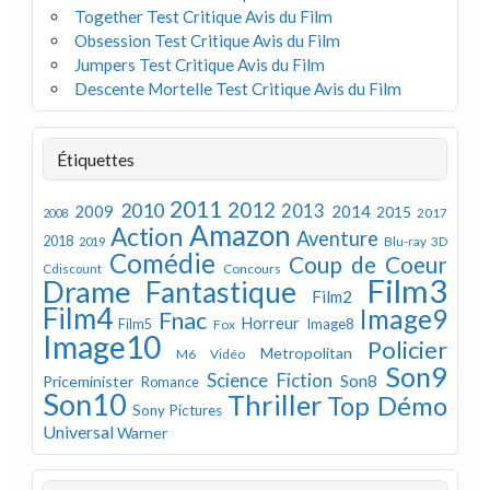
Together Test Critique Avis du Film
Obsession Test Critique Avis du Film
Jumpers Test Critique Avis du Film
Descente Mortelle Test Critique Avis du Film
Étiquettes
2011
2012
2010
2013
2009
2014
2015
2008
2017
Amazon
Action
Aventure
2018
Blu-ray 3D
2019
Comédie
Coup de Coeur
Concours
Cdiscount
Film3
Drame
Fantastique
Film2
Film4
Image9
Fnac
Horreur
Image8
Film5
Fox
Image10
Policier
Metropolitan
M6 Vidéo
Son9
Science Fiction
Son8
Priceminister
Romance
Son10
Thriller
Top Démo
Sony Pictures
Universal
Warner