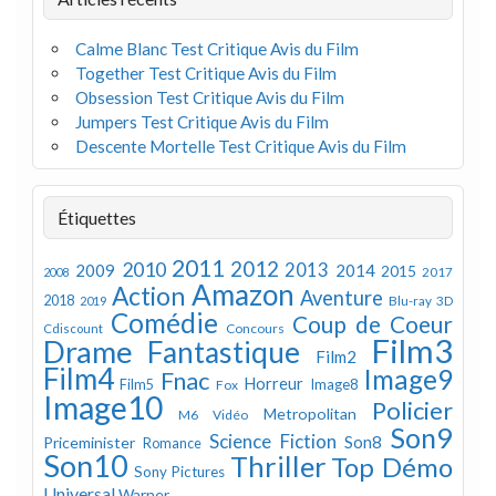
Calme Blanc Test Critique Avis du Film
Together Test Critique Avis du Film
Obsession Test Critique Avis du Film
Jumpers Test Critique Avis du Film
Descente Mortelle Test Critique Avis du Film
Étiquettes
2011
2012
2010
2013
2009
2014
2015
2008
2017
Amazon
Action
Aventure
2018
Blu-ray 3D
2019
Comédie
Coup de Coeur
Concours
Cdiscount
Film3
Drame
Fantastique
Film2
Film4
Image9
Fnac
Horreur
Image8
Film5
Fox
Image10
Policier
Metropolitan
M6 Vidéo
Son9
Science Fiction
Son8
Priceminister
Romance
Son10
Thriller
Top Démo
Sony Pictures
Universal
Warner