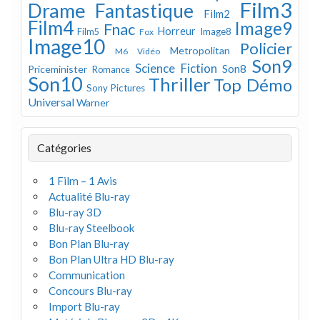
Film3
Drame
Fantastique
Film2
Film4
Image9
Fnac
Horreur
Image8
Film5
Fox
Image10
Policier
Metropolitan
M6 Vidéo
Son9
Science Fiction
Son8
Priceminister
Romance
Son10
Thriller
Top Démo
Sony Pictures
Universal
Warner
Catégories
1 Film – 1 Avis
Actualité Blu-ray
Blu-ray 3D
Blu-ray Steelbook
Bon Plan Blu-ray
Bon Plan Ultra HD Blu-ray
Communication
Concours Blu-ray
Import Blu-ray