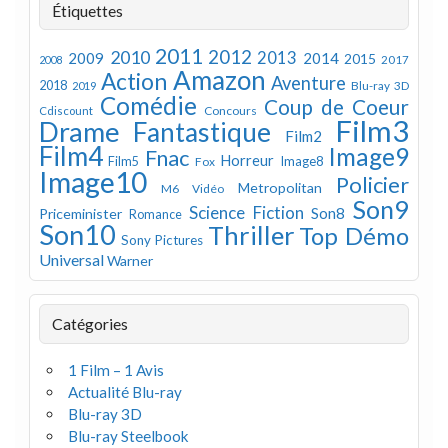
Étiquettes
2011
2012
2010
2013
2009
2014
2015
2008
2017
Amazon
Action
Aventure
2018
Blu-ray 3D
2019
Comédie
Coup de Coeur
Concours
Cdiscount
Film3
Drame
Fantastique
Film2
Film4
Image9
Fnac
Horreur
Image8
Film5
Fox
Image10
Policier
Metropolitan
M6 Vidéo
Son9
Science Fiction
Son8
Priceminister
Romance
Son10
Thriller
Top Démo
Sony Pictures
Universal
Warner
Catégories
1 Film – 1 Avis
Actualité Blu-ray
Blu-ray 3D
Blu-ray Steelbook