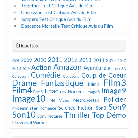
Together Test Critique Avis du Film
Obsession Test Critique Avis du Film
Jumpers Test Critique Avis du Film
Descente Mortelle Test Critique Avis du Film
Étiquettes
2011
2012
2010
2013
2009
2014
2015
2008
2017
Amazon
Action
Aventure
2018
Blu-ray 3D
2019
Comédie
Coup de Coeur
Concours
Cdiscount
Film3
Drame
Fantastique
Film2
Film4
Image9
Fnac
Horreur
Image8
Film5
Fox
Image10
Policier
Metropolitan
M6 Vidéo
Son9
Science Fiction
Son8
Priceminister
Romance
Son10
Thriller
Top Démo
Sony Pictures
Universal
Warner