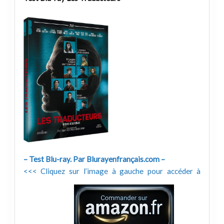
– Test Blu-ray. Par Blurayenfrançais.com –
<<< Cliquez sur l’image à gauche pour accéder à