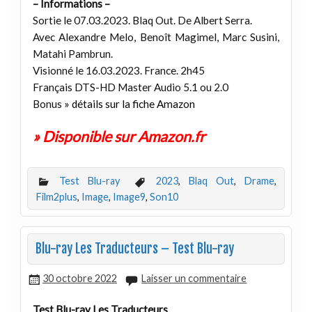
– Informations –
Sortie le 07.03.2023. Blaq Out. De Albert Serra.
Avec Alexandre Melo, Benoît Magimel, Marc Susini,
Matahi Pambrun.
Visionné le 16.03.2023. France. 2h45
Français DTS-HD Master Audio 5.1 ou 2.0
Bonus
» détails sur la fiche Amazon
» Disponible sur Amazon.fr
Test Blu-ray
2023
,
Blaq Out
,
Drame
,
Film2plus
,
Image
,
Image9
,
Son10
Blu-ray Les Traducteurs – Test Blu-ray
30 octobre 2022
Laisser un commentaire
Test Blu-ray Les Traducteurs