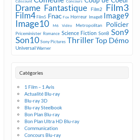
Concours
Cdiscount
Film3
Drame
Fantastique
Film2
Film4
Image9
Fnac
Horreur
Image8
Film5
Fox
Image10
Policier
Metropolitan
M6 Vidéo
Son9
Science Fiction
Son8
Priceminister
Romance
Son10
Thriller
Top Démo
Sony Pictures
Universal
Warner
Catégories
1 Film – 1 Avis
Actualité Blu-ray
Blu-ray 3D
Blu-ray Steelbook
Bon Plan Blu-ray
Bon Plan Ultra HD Blu-ray
Communication
Concours Blu-ray