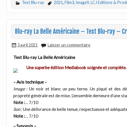
Test Blu-ray
2021
,
Film3
,
Image9
,
LCJ Editions & Prod
Blu-ray La Belle Américaine – Test Blu-ray – Cr
3 avril 2021
Laisser un commentaire
Test Blu-ray La Belle Américaine
Une superbe édition Mediabook soignée et complète.
– Avis technique –
Image
: Un noir et blanc un peu terne. Un piqué et des dét
propreté générale est de mise. L’ensemble demeure d’une stab
Note :
… 7/10
Son
: Une délivrance de belle tenue, respectueuse et adéquate
Note :
… 7/10
– Synopsis –