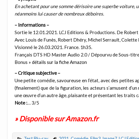
En achetant pour une somme dérisoire une superbe voiture, un pe
néanmoins lui causer de nombreux déboires.
– Informations –
Sortie le 12.01.2021. LCJ Editions & Productions. De Robert
Avec Louis de Funès, Robert Dhéry, Michel Serrault, Colette 
Visionné le 26.03.2021. France. 1h35.
Français DTS HD Master Audio 2.0 / Dépourvu de Sous-titre
Bonus
» détails sur la fiche Amazon
– Critique subjective –
Une petite comédie, savoureuse en l’état, avec des petites app
(finalement) que de la figuration, les acteurs s’amusent d’un
une œuvre d’un autre âge, plaisante et présentant les traits
Note :
… 3/5
» Disponible sur Amazon.fr
Test Blu-ray
2021
,
Comédie
,
Film3
,
Image7
,
LCJ Editi