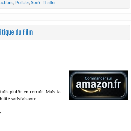
uctions
,
Policier
,
Son9
,
Thriller
itique du Film
ails plutôt en retrait. Mais la
ilité satisfaisante.
.