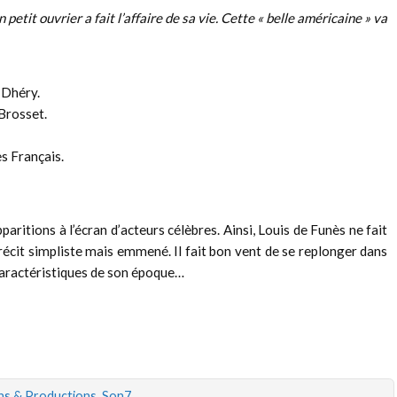
tit ouvrier a fait l’affaire de sa vie. Cette « belle américaine » va
 Dhéry.
Brosset.
s Français.
aritions à l’écran d’acteurs célèbres. Ainsi, Louis de Funès ne fait
 récit simpliste mais emmené. Il fait bon vent de se replonger dans
 caractéristiques de son époque…
ons & Productions
,
Son7