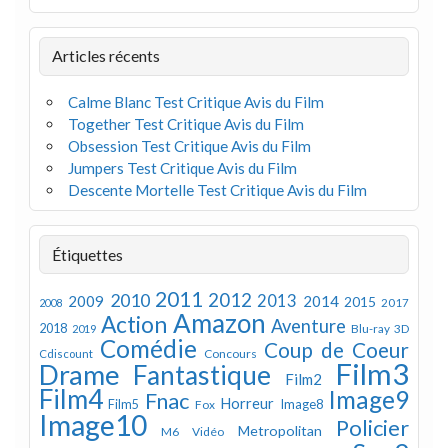
Articles récents
Calme Blanc Test Critique Avis du Film
Together Test Critique Avis du Film
Obsession Test Critique Avis du Film
Jumpers Test Critique Avis du Film
Descente Mortelle Test Critique Avis du Film
Étiquettes
2011
2012
2010
2013
2009
2014
2015
2008
2017
Amazon
Action
Aventure
2018
Blu-ray 3D
2019
Comédie
Coup de Coeur
Concours
Cdiscount
Film3
Drame
Fantastique
Film2
Film4
Image9
Fnac
Horreur
Image8
Film5
Fox
Image10
Policier
Metropolitan
M6 Vidéo