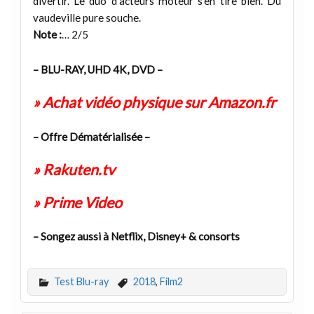
divertir. Le duo d’acteurs moteur s’en tire bien. Du
vaudeville pure souche.
Note :
… 2/5
– BLU-RAY, UHD 4K, DVD –
» Achat vidéo physique sur Amazon.fr
– Offre Dématérialisée –
» Rakuten.tv
» Prime Video
– Songez aussi à Netflix, Disney+ & consorts
Test Blu-ray
2018
,
Film2