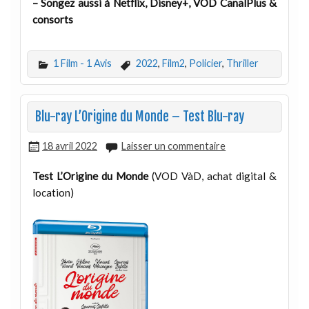
– Songez aussi à Netflix, Disney+, VOD CanalPlus &
consorts
1 Film - 1 Avis
2022
,
Film2
,
Policier
,
Thriller
Blu-ray L’Origine du Monde – Test Blu-ray
18 avril 2022
Laisser un commentaire
Test L’Origine du Monde
(VOD VàD, achat digital &
location)