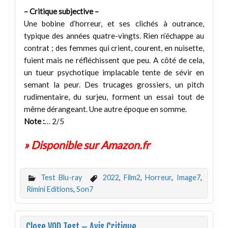
– Critique subjective –
Une bobine d’horreur, et ses clichés à outrance,
typique des années quatre-vingts. Rien n’échappe au
contrat ; des femmes qui crient, courent, en nuisette,
fuient mais ne réfléchissent que peu. A côté de cela,
un tueur psychotique implacable tente de sévir en
semant la peur. Des trucages grossiers, un pitch
rudimentaire, du surjeu, forment un essai tout de
même dérangeant. Une autre époque en somme.
Note :
… 2/5
» Disponible sur Amazon.fr
Test Blu-ray
2022
,
Film2
,
Horreur
,
Image7
,
Rimini Editions
,
Son7
Close VOD Test – Avis Critique